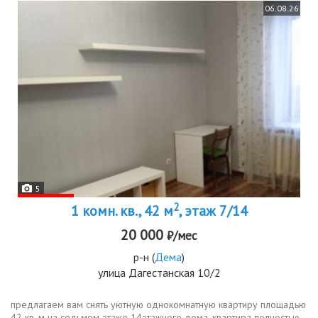
06.08.26
5
2
1 комн. кв., 42 м
, этаж 7/14
20 000
₽/мес
р-н
(
Дема
)
улица Дагестанская 10/2
предлагаем вам снять уютную однокомнатную квартиру площадью
42 кв. м на седьмом этаже 14этажного дома, квартира полностью