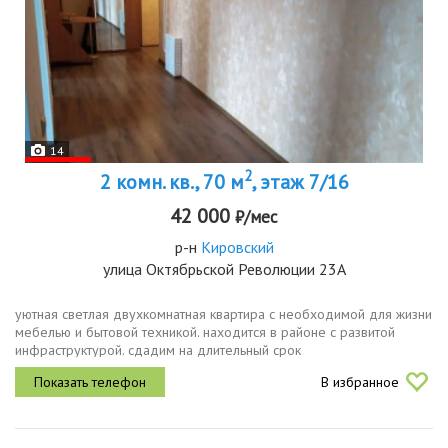
14
2
2 комн. кв., 70 м
, этаж 7/16
42 000
₽/мес
р-н
Кировский
улица Октябрьской Революции 23А
уютная светлая двухкомнатная квартира с необходимой для жизни
мебелью и бытовой техникой. находится в районе с развитой
инфраструктурой. сдадим на длительный срок
порядочным,аккуратным,платежеспособным жильцам.
В избранное