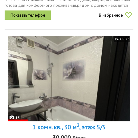
готова для комфортного проживания.рядом с домом находятся
школы, детские сады и магазины, что делает район удобным для
В избранное
семей с...
06.08.26
13
2
1 комн. кв., 30 м
, этаж 5/5
30 000
₽/мес