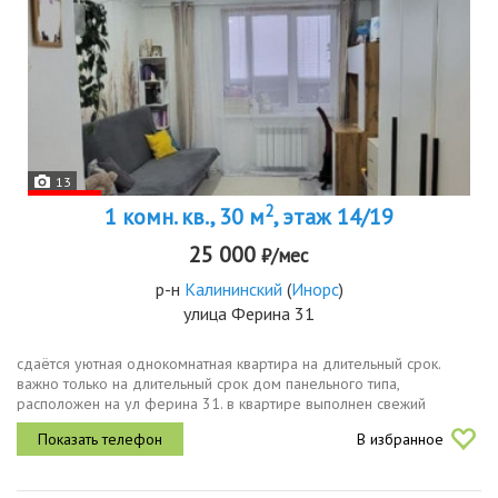
13
2
1 комн. кв., 30 м
, этаж 14/19
25 000
₽/мес
р-н
Калининский
(
Инорс
)
улица Ферина 31
сдаётся уютная однокомнатная квартира на длительный срок.
важно только на длительный срок дом панельного типа,
расположен на ул ферина 31. в квартире выполнен свежий
косметический ремонт, что создаёт приятную атмосферу.кухня
В избранное
просторная, оснащена...