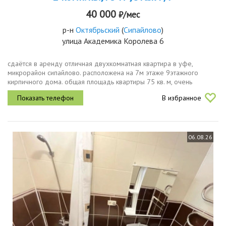
40 000
₽/мес
р-н
Октябрьский
(
Сипайлово
)
улица Академика Королева 6
сдаётся в аренду отличная двухкомнатная квартира в уфе,
микрорайон сипайлово. расположена на 7м этаже 9этажного
кирпичного дома. общая площадь квартиры 75 кв. м, очень
просторная, светлая. квартира полностью мебелирована, готова к
В избранное
комфортному...
06.08.26