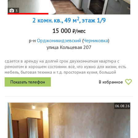
3
2
2 комн. кв., 49 м
, этаж 1/9
15 000
₽/мес
р-н
Орджоникидзевский
(
Черниковка
)
улица Кольцевая 207
сдается в аренду на долгий срок двухкомнатная квартира с
ремонтом в хорошем состоянии. всё, что нужно для жизни, есть
мебель, бытовая техника и т.д. просторная кухня, большой
коридор, две уютные комнаты. санузел раздельный, первый этаж.
В избранное
06.08.26