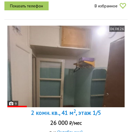
газовая плита, гарнитур, раскладной диван, холодильник, мини...
В избранное
04.08.26
9
2
2 комн. кв., 41 м
, этаж 1/5
26 000
₽/мес