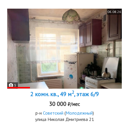
06.08.26
5
2
2 комн. кв., 49 м
, этаж 6/9
30 000
₽/мес
р-н
Советский
(
Молодежный
)
улица Николая Дмитриева 21