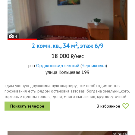
4
2
2 комн. кв., 34 м
, этаж 6/9
18 000
₽/мес
р-н
Орджоникидзевский
(
Черниковка
)
улица Кольцевая 199
сдам уютную двухкомнатную квартиру, все необходимое для
проживания есть. рядом остановка автоваз, богдана хмельницкого,
торговые центры тополя, депо, много магазинов, круглосуточный
магазин монетка. риелторам просьба не беспокоить.
В избранное
06.08.26