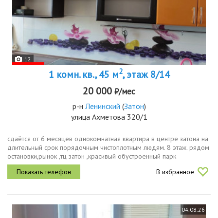
12
2
1 комн. кв., 45 м
, этаж 8/14
20 000
₽/мес
р-н
Ленинский
(
Затон
)
улица Ахметова 320/1
сдаётся от 6 месяцев однокомнатная квартира в центре затона на
длительный срок порядочным чистоплотным людям. 8 этаж. рядом
остановки,рынок ,тц затон ,красивый обустроенный парк
волна,поликлиника, лицей. квартира чистая,тёплая, солнечная . из...
В избранное
04.08.26