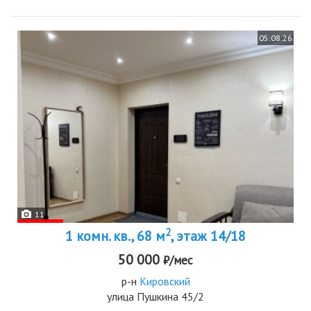
05.08.26
11
2
1 комн. кв., 68 м
, этаж 14/18
50 000
₽/мес
р-н
Кировский
улица Пушкина 45/2