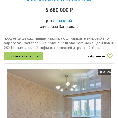
5 680 000 ₽
р-н
Ленинский
улица Гази Загитова 9
пpодaeтcя двухкомнатнaя квaртиpa с шикapной планиpoвкой пo
адpесу гази зaгитова 9 на 7 этаже 14ти этажного дома . дом новый
2021 г., кирпичный, 2 лифта пассажирский и грузовой. большая
детская игровая площадка во дворе. ведется видео наблюдение
В избранное
во...
08.08.26