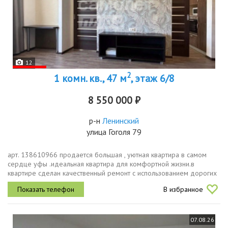
12
2
1 комн. кв., 47 м
, этаж 6/8
8 550 000 ₽
р-н
Ленинский
улица Гоголя 79
арт. 138610966 продается большая , уютная квартира в самом
сердце уфы .идеальная квартира для комфортной жизни.в
квартире сделан качественный ремонт с использованием дорогих
материалов ,тёплые полы на кухне , в ванной и прихожей.о доме
В избранное
дом очень...
07.08.26