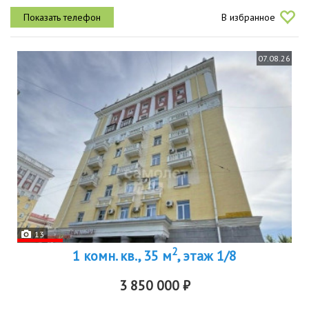
жизни. это отличный вариант как для семьи с детьми, так и для тех,
В избранное
кто ценит...
07.08.26
13
2
1 комн. кв., 35 м
, этаж 1/8
3 850 000 ₽