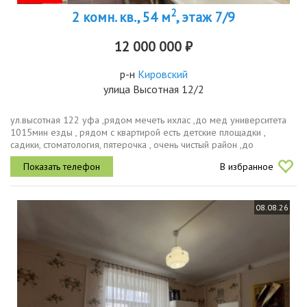
2
2 комн. кв., 54 м
, этаж 7/9
12 000 000 ₽
р-н
Кировский
улица Высотная 12/2
ул.высотная 122 уфа ,рядом мечеть ихлас ,до мед университета
1015мин езды , рядом с квартирой есть детские площадки ,
садики, стоматология, пятерочка , очень чистый район ,до
остановки 5минут, рядом почти мвд институт,
В избранное
08.08.26