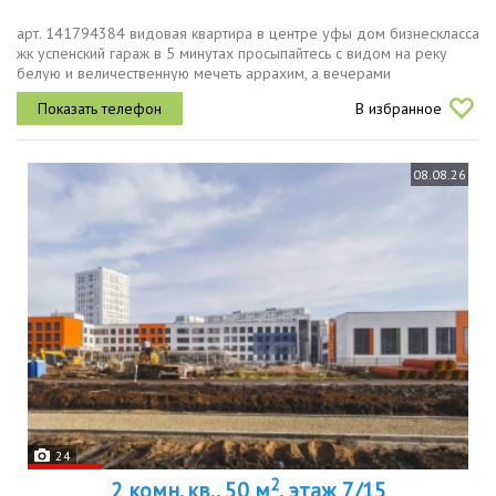
арт. 141794384 видовая квартира в центре уфы дом бизнескласса
жк успенский гараж в 5 минутах просыпайтесь с видом на реку
белую и величественную мечеть аррахим, а вечерами
наслаждайтесь панорамой огней уфы. такие виды невозможно
В избранное
создать ремонтом...
08.08.26
24
2
2 комн. кв., 50 м
, этаж 7/15