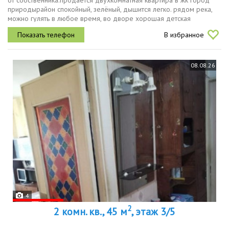
от собственника.продаётся двухкомнатная квартира в жк город
природырайон спокойный, зелёный, дышится легко. рядом река,
можно гулять в любое время, во дворе хорошая детская
площадка детям есть где побегать. квартира на первом этаже, но
В избранное
окна выходят...
08.08.26
4
2
2 комн. кв., 45 м
, этаж 3/5