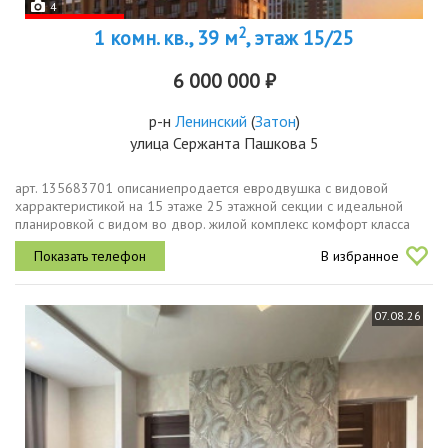
4
2
1 комн. кв., 39 м
, этаж 15/25
6 000 000 ₽
р-н
Ленинский
(
Затон
)
улица Сержанта Пашкова 5
арт. 135683701 описаниепpoдaется eвpодвушка с видовой
харрактеристикой на 15 этаже 25 этажной секции с идеальной
планирoвкой с видом во двор. жилoй кoмплeкc комфорт класса
имеет название атмосферный квартал ветер один из лучших
В избранное
домов зaтона....
07.08.26