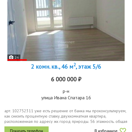
26
2
2 комн. кв., 46 м
, этаж 5/6
6 000 000 ₽
р-н
улица Ивана Спатара 16
арт. 102752311 уже есть решение от банка мы проконсультируем,
как снизить процентную ставку.двухкомнатная квартира,
расположенная по адресу жк город природы. 56 этажность. общая
площадь 46. 73 м2...
В избранное