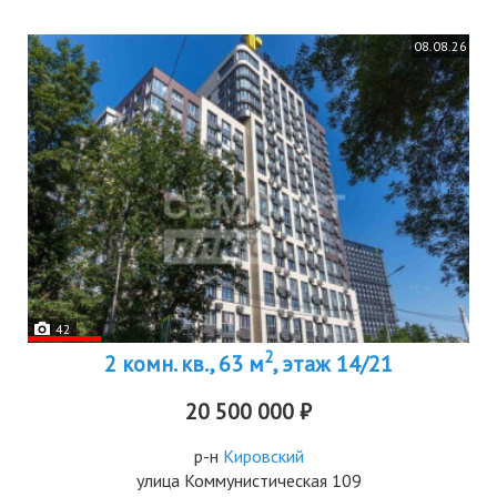
08.08.26
42
2
2 комн. кв., 63 м
, этаж 14/21
20 500 000 ₽
р-н
Кировский
улица Коммунистическая 109