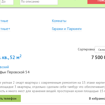
атные
Комнаты
атные+
Гаражи и Паркинги
Сортировка
2
 кв., 52 м
7 500 
вский
офьи Перовской 54
я уютная 2 смарт квартира с современным ремонтом на 15 этаже кирпи
площадке 3 квартиры, отдельно сделали себе тамбур что обеспечивает,
сть и много мест для хранения вещей. просторная кухня площадью 15 
ана...
В избранн