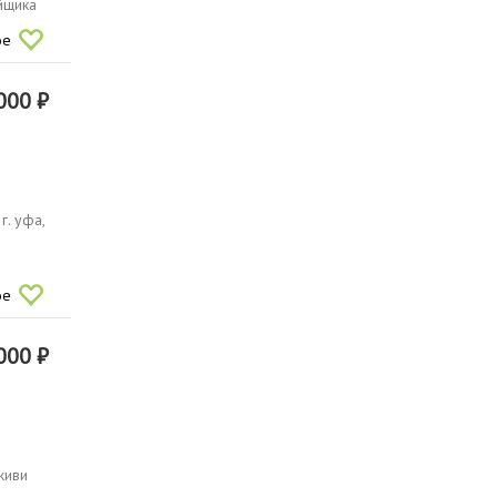
ойщика
ое
000 ₽
г. уфа,
ое
000 ₽
живи