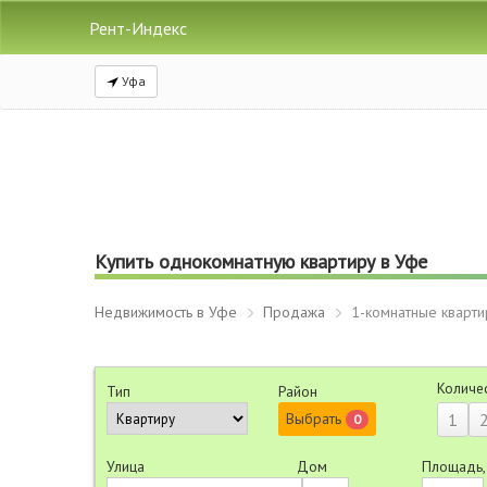
Рент-Индекс
Уфа
Купить однокомнатную квартиру в Уфе
Недвижимость в Уфе
Продажа
1-комнатные кварт
Количе
Тип
Район
Выбрать
1
0
Улица
Дом
Площадь,