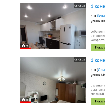
1 комн.
08.08.26
р-н
Лени
улица Ш
собствен
в моноли
комфортно
9
1 комн.
08.08.26
р-н
(
Дем
улица М
развитая 
остановка
спальный 
8