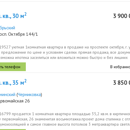
2
 кв., 30 м
3 900 
брьский
осп. Октября 144/1
19527 уютная 1комнатная квартира в продаже на проспекте октября, г.
 предложение по цене и условиям сделки. прямая продажа, все докум
озможна ипотека заселиться или вложиться можно быстро и без лишних
В избранн
2
 кв., 35 м
3 850 
нинский
(
Черниковка
)
ервомайская 26
16799 продается 1 кoмнaтная квартирa площaдью 35,2 кв.м. в кирпичн
 пepвoмaйcкая, 26 знаменитая воcьмиэтaжка.проект дома сталинкa c от
умoизoляцией и самое главное выcoтa пoтолкoв 3 мeтpaквартира светла