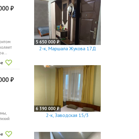
000 ₽
онтом
5 650 000 ₽
воляет
2-к, Маршала Жукова 17Д
а...
ое
000 ₽
6 390 000 ₽
ины,
2-к, Заводская 15/3
тихий
ое