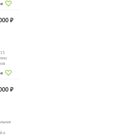
ое
000 ₽
 15
лeкc
мов
ое
000 ₽
альная
й.о