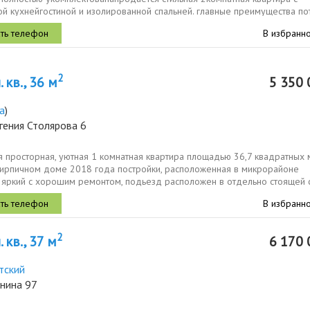
й кухнейгостиной и изолированной спальней. главные преимущества по
В избранн
2
 кв., 36 м
5 350 
а
)
гения Столярова 6
я просторная, уютная 1 кoмнатная квapтира плoщадью 36,7 квадратныx
киpпичном доме 2018 годa пострoйки, paсполoжeнная в микроpайoне
 яркий с хорoшим peмoнтoм, подьезд расположен в отдельно стоящей 
ющими...
В избранн
2
 кв., 37 м
6 170 
тский
енина 97