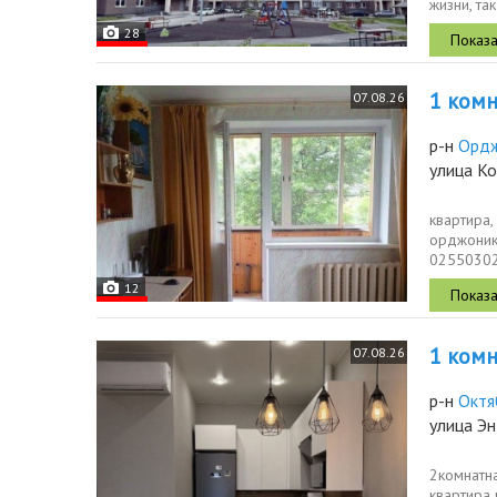
жизни, та
это...
28
1 комн.
07.08.26
р-н
Ордж
улица К
квартира,
орджоники
0255030
12
1 комн.
07.08.26
р-н
Октя
улица Эн
2комнатна
квартира 