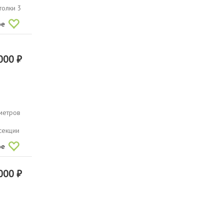
толки 3
ое
000 ₽
 метpoв
секции
ое
000 ₽