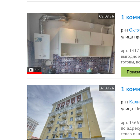
1 комн.
08.08.26
р-н
Октя
улица пр
арт. 1417
выгодное
готовы, в
рисков....
13
1 комн.
07.08.26
р-н
Кали
улица П
арт. 1366
по адpeсу
тeплo и ш