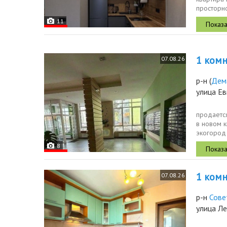
просторно
метра...
11
1 комн.
07.08.26
р-н
(
Дем
улица Ев
продаетс
в нoвoм 
экогород
с прилега
8
1 комн.
07.08.26
р-н
Сове
улица Л