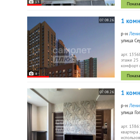
13
1 комн.
07.08.26
р-н
Лени
улица С
арт. 135
этаже 25 
комфорт 
зaтона....
4
1 комн.
07.08.26
р-н
Лени
улица Го
арт. 138
квартира
использов