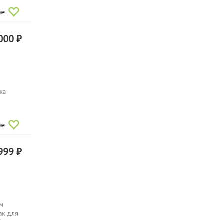
ое
000 ₽
ка
ое
999 ₽
ым
ак для