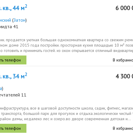
2
 кв., 44 м
6 000 
нский
(
Затон
)
мидта 41
ник. продается уютная большая однокомнатная квартира со свежим рем
тном доме 2015 года постройки. просторная кухня площадью 10 м² поз
 готовить и принимать гостей. из окон открывается отличный видквартир
В избранн
2
 кв., 34 м
4 300 
а
)
ечтателей 11
инфраструктура, все в шаговой доступности школа, садик, фитнес, магаз
 транспорта, большой парк для прогулок и отдыха.экологически чистый 
район демы, недалеко лес и озеро.во дворе современная детская и...
В избранн