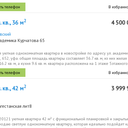
очень...
В избранн
2
 кв., 36 м
4 500 
вский
кадемика Курчатова 65
 уютная однокомнатная квартира в новостройке по адресу ул. академи
, 652, уфа. общая площадь квартиры составляет 36.7 кв. м, из них жилая
6.2 кв. м, а кухня 9.6 кв. м. квартира расположена на 1 этаже 5этажного
В избранн
2
 кв., 42 м
3 999 
гестанская лит8
820121 уютная квартира 42 м² с функциональной планировкой и закрыт
одаю светлую однокомнатную квартиру, которая идеально подойдет к