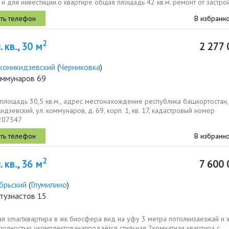
к и для инвестиции.о квартире общая площадь 42 кв.м. ремонт от застр
В избранн
2
 кв., 30 м
2 277 
оникидзевский
(
Черниковка
)
оммунаров 69
 площадь 30,5 кв.м., адрес местонахождение республика башкортостан, 
дзевский, ул. коммунаров, д. 69, корп. 1, кв. 17, кадастровый номер
207547
В избранн
2
 кв., 36 м
7 600 
брьский
(
Глумилино
)
тузиастов 15
я smartквартира в жк биосфера вид на уфу 3 метра потолкизаезжай и 
полностью укомплектованапродаётся стильная 2комнатная квартира с