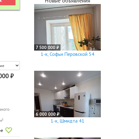
Новые объявления
7 500 000 ₽
1-к, Софьи Перовской 54
000 ₽
чного
6 000 000 ₽
м²
1-к, Шмидта 41
ое