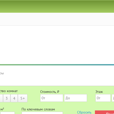
иры
ство комнат
Стоимость, ₽
Этаж
2
3
4
5+
 м²
По ключевым словам