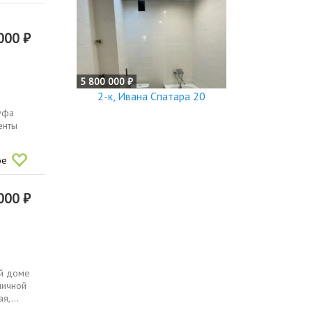
000 ₽
5 800 000 ₽
2-к, Ивана Спатара 20
 уфа
енты
ое
000 ₽
oй дoмe
личной
я,...