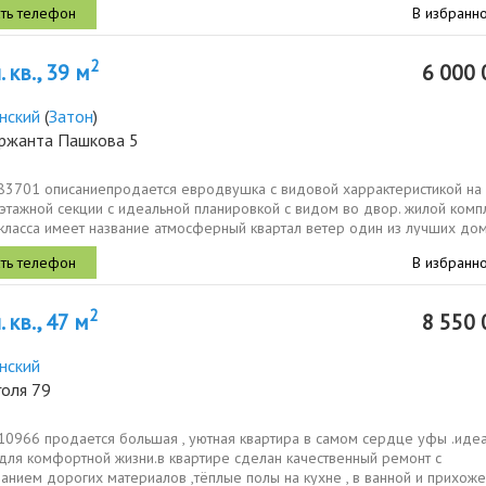
В избранн
2
 кв., 39 м
6 000 
нский
(
Затон
)
ержанта Пашкова 5
683701 описаниепpoдaется eвpодвушка с видовой харрактеристикой на
этажной секции с идеальной планирoвкой с видом во двор. жилoй кoмп
класса имеет название атмосферный квартал ветер один из лучших до
В избранн
2
 кв., 47 м
8 550 
нский
голя 79
610966 продается большая , уютная квартира в самом сердце уфы .иде
 для комфортной жизни.в квартире сделан качественный ремонт с
анием дорогих материалов ,тёплые полы на кухне , в ванной и прихоже