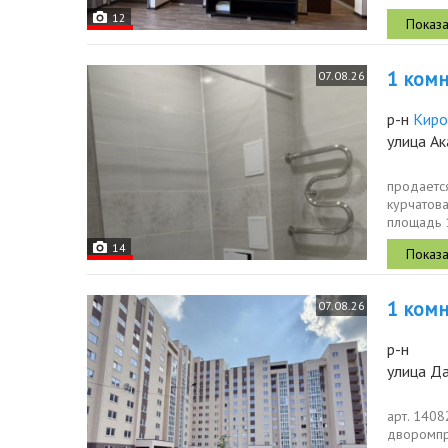
доме дом 
12
1 комн.
07.08.26
р-н
Киро
улица А
продается
курчатова
площадь 1
дома,...
14
1 комн.
07.08.26
р-н
улица Да
арт. 140
дворомпр