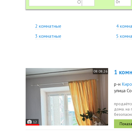
2 комнатные
4 комн
3 комнатные
5 комн
1 комн.
08.08.26
р-н
Киро
улица С
продаётс
дома. на 
безопасно
оборудов
12