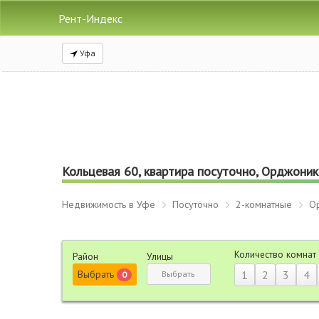
Рент-Индекс
Уфа
Кольцевая 60, квартира посуточно, Орджоники
Недвижимость в Уфе
Посуточно
2-комнатные
О
Количество комнат
Район
Улицы
Выбрать
1
2
3
4
Выбрать
0