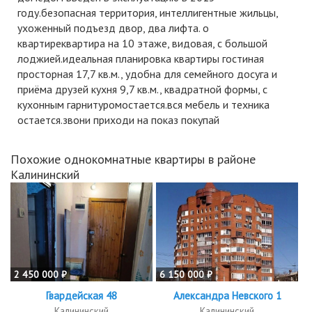
году.безопасная территория, интеллигентные жильцы,
ухоженный подъезд двор, два лифта. о
квартиреквартира на 10 этаже, видовая, с большой
лоджией.идеальная планировка квартиры гостиная
просторная 17,7 кв.м., удобна для семейного досуга и
приёма друзей кухня 9,7 кв.м., квадратной формы, с
кухонным гарнитуромостается.вся мебель и техника
остается.звони приходи на показ покупай
Похожие однокомнатные квартиры в районе
Калининский
2 450 000 ₽
6 150 000 ₽
Гвардейская 48
Александра Невского 1
Калининский
Калининский