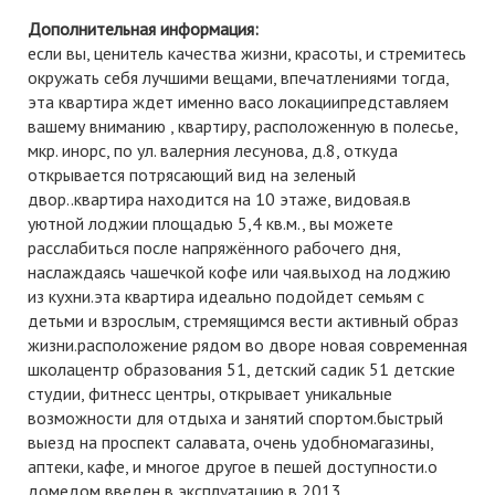
Дополнительная информация:
если вы, ценитель качества жизни, красоты, и стремитесь
окружать себя лучшими вещами, впечатлениями тогда,
эта квартира ждет именно васо локациипредставляем
вашему вниманию , квартиру, расположенную в полесье,
мкр. инорс, по ул. валерния лесунова, д.8, откуда
открывается потрясающий вид на зеленый
двор..квартира находится на 10 этаже, видовая.в
уютной лоджии площадью 5,4 кв.м., вы можете
расслабиться после напряжённого рабочего дня,
наслаждаясь чашечкой кофе или чая.выход на лоджию
из кухни.эта квартира идеально подойдет семьям с
детьми и взрослым, стремящимся вести активный образ
жизни.расположение рядом во дворе новая современная
школацентр образования 51, детский садик 51 детские
студии, фитнесс центры, открывает уникальные
возможности для отдыха и занятий спортом.быстрый
выезд на проспект салавата, очень удобномагазины,
аптеки, кафе, и многое другое в пешей доступности.о
домедом введен в эксплуатацию в 2013