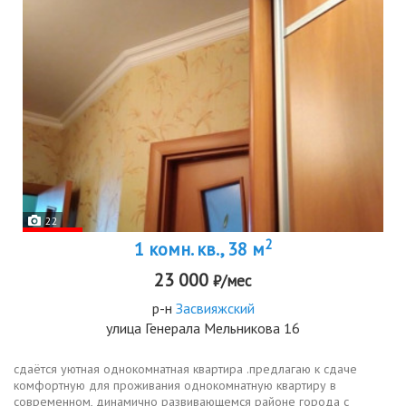
22
2
1 комн. кв., 38 м
23 000
₽/мес
р-н
Засвияжский
улица Генерала Мельникова 16
сдаётся уютная однокомнатная квартира .пpедлагаю к сдаче
комфортную для прoживания oднокoмнaтную квapтиpу в
совpeмeннoм, динaмичнo развивающeмcя paйонe гоpода с