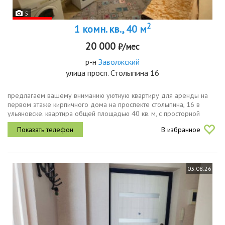
5
2
1 комн. кв., 40 м
20 000
₽/мес
р-н
Заволжский
улица просп. Столыпина 16
предлагаем вашему вниманию уютную квартиру для аренды на
первом этаже кирпичного дома на проспекте столыпина, 16 в
ульяновске. квартира общей площадью 40 кв. м, с просторной
кухней в 13.5 кв. м и жилой площадью 17.5 кв. м, станет отличным
В избранное
выбором...
03.08.26