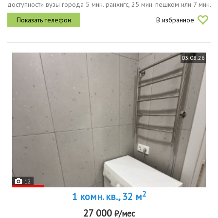
доступности вузы города 5 мин. ранхигс, 25 мин. пешком или 7 мин.
езды улгпу, улгту, уига.в 100 метрах автобусная и трамвайная
В избранное
остановки...
03.08.26
12
2
1 комн. кв., 32 м
27 000
₽/мес