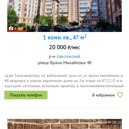
6
2
1 комн. кв., 47 м
20 000
₽/мес
р-н
Заволжский
улица Врача Михайлова 48
сдам 1ком.квартиру на длительный срок по ул. врача михайлова д
48.квартира в новом, кирпичном доме на 2м этаже пл.472213 м в
хорошем состоянии, кухонный гарнитур, в прихожейвместительный
шкафкупэ. есть всё необходимое для комфортного проживания....
В избранное
05.08.26