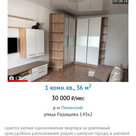
03.08.26
9
2
1 комн. кв., 36 м
30 000
₽/мес
р-н
Ленинский
улица Радищева 143к2
сдается уютная однокомнатная квартира на длительный
срок.удобное расположение рядом с центром города, в шаговой