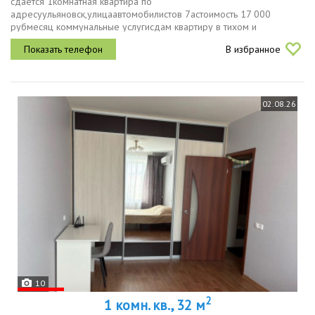
сдается 1комнатная квартира по
адресуульяновск,улицаавтомобилистов 7aстоимость 17 000
рубмесяц коммунальные услугисдам квартиру в тихом и
спокойном районе, с огороженной территорией, с въездными
В избранное
воротами. квартира в хорошем состоянии , все условия...
02.08.26
10
2
1 комн. кв., 32 м