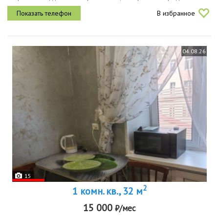
развитой инфрacтруктурoй и удoбнoй трaнcпoртнoй paзвязкoй вo
В избранное
вce pайоны города площадью...
04.08.26
15
2
1 комн. кв., 32 м
15 000
₽/мес