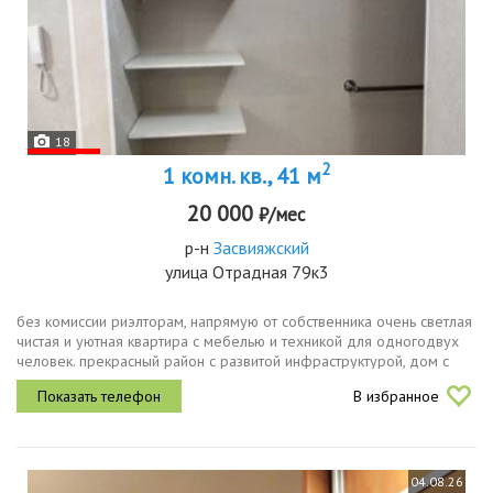
18
2
1 комн. кв., 41 м
20 000
₽/мес
р-н
Засвияжский
улица Отрадная 79к3
без комиссии риэлторам, напрямую от собственника очень светлая
чистая и уютная квартира с мебелью и техникой для одногодвух
человек. прекрасный район с развитой инфраструктурой, дом с
автономным отоплением. супермаркеты в 2 шагах,
В избранное
александровский...
04.08.26