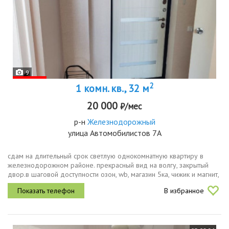
9
2
1 комн. кв., 32 м
20 000
₽/мес
р-н
Железнодорожный
улица Автомобилистов 7А
сдам на длительный срок светлую однокомнатную квартиру в
железнодорожном районе. прекрасный вид на волгу, закрытый
двор.в шаговой доступности озон, wb, магазин 5ка, чижик и магнит,
детский сад. около дома остановка маршрута n43. в квартире
В избранное
имеется...