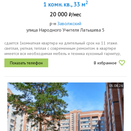
2
1 комн. кв., 33 м
20 000
₽/мес
р-н
Заволжский
улица Народного Учителя Латышева 5
сдается 1комнатная квартира на длительный срок на 11 этаже.
светлая, уютная, теплая с современным ремонтом. в квартире
имеется вся необходимая мебель и техника кухонный гарнитур,
обеденный стол и стулья, двуспальная кровать и матрас, шкаф,...
В избранное
05.08.26