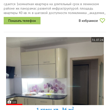
сдается 1комнатная квартира на длительный срок в ленинском
районе жк панорамас развитой инфраструктурой. площадь
квартиры 40 кв. м. в шаговой доступности поликлиника ,,академия,,
школа ,,губернаторский лицей 101,, собственная детская
В избранное
площадка...
31.07.26
10
2
1 комн. кв., 36 м