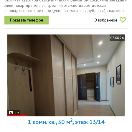
отличная квартира с косметическим ремонтом состояние заезжай и
живи . квартира тёплая, средний этаж.во дворе детская
площадка.нескольких продуктовых магазины рублевый, скидкино,
красноебелое и магнит.звоните , договоримся о просмотре
В избранное
.срочно
07.08.26
19
2
1 комн. кв., 50 м
, этаж 13/14