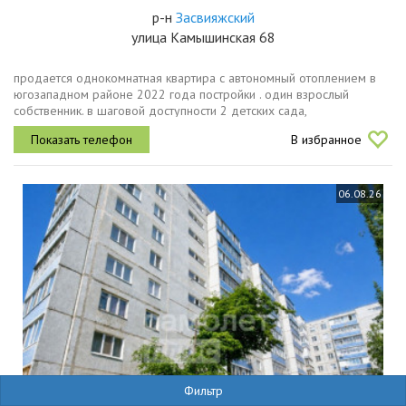
р-н
Засвияжский
улица Камышинская 68
продается однокомнатная квартира с автономный отоплением в
югозападном районе 2022 года постройки . один взрослый
собственник. в шаговой доступности 2 детских сада,
губернаторский лицей 100, супермаркеты, аптеки, детская
В избранное
поликлиника, остановки,...
06.08.26
Фильтр