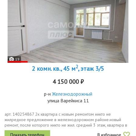
19
2
2 комн. кв., 45 м
, этаж 3/5
4 150 000 ₽
р-н
Железнодорожный
улица Варейкиса 11
арт. 140254867 2к квартира с новым ремонтом никто не
жилредкое предложение в железнодорожном районе.новый
ремонт, после которого никто не жил. средний 3 этаж, квартира в
середине дома, закрытый двор со шлагбаумом всё, что ищут
В избранное
большинство...