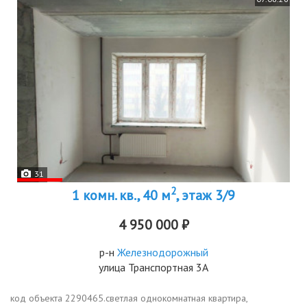
31
2
1 комн. кв., 40 м
, этаж 3/9
4 950 000 ₽
р-н
Железнодорожный
улица Транспортная 3А
код объекта 2290465.светлая однокомнатная квартира,