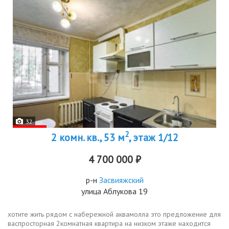
32
2
2 комн. кв., 53 м
, этаж 1/12
4 700 000 ₽
р-н
Засвияжский
улица Аблукова 19
хотите жить рядом с набережной аквамолла это предложение для
васпросторная 2комнатная квартира на низком этаже находится