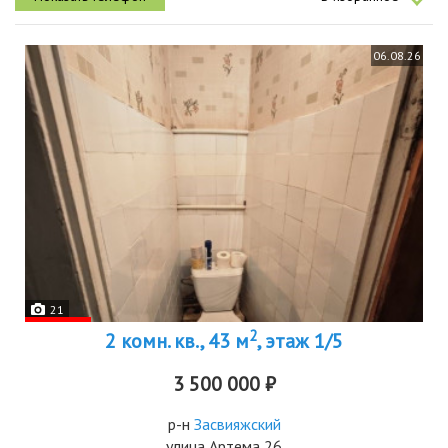
06.08.26
21
2
2 комн. кв., 43 м
, этаж 1/5
3 500 000 ₽
р-н
Засвияжский
улица Артема 26