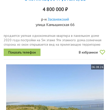
4 800 000 ₽
р-н
Засвияжский
улица Камышинская 66
продается уютная однокомнатная квартира в панельном доме
2020 года постройки на 5м этаже 9ти этажного дома.солнечная
сторона. из окон открывается вид на прилегающую территорию
губернаторского лицея 100. детский сад 1 олимпик, также как и
В избранное
все...
06.08.26