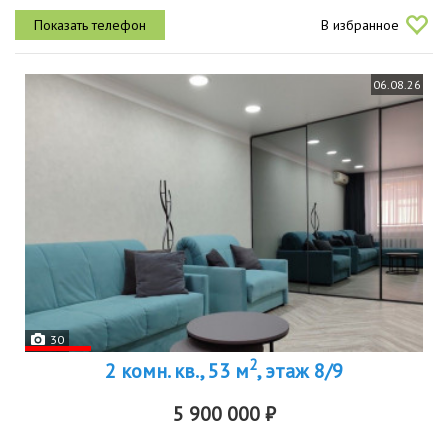
спальная большая гардеробная с зоной постирочной красивый
В избранное
балкон с...
06.08.26
30
2
2 комн. кв., 53 м
, этаж 8/9
5 900 000 ₽