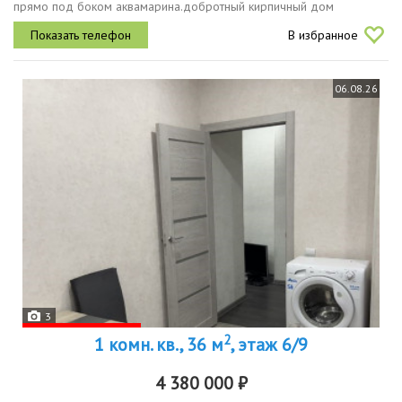
прямо под боком аквамарина.добротный кирпичный дом
переходной с толстенными стенами с удобной планировкой с
В избранное
большими комнатами...
06.08.26
3
2
1 комн. кв., 36 м
, этаж 6/9
4 380 000 ₽