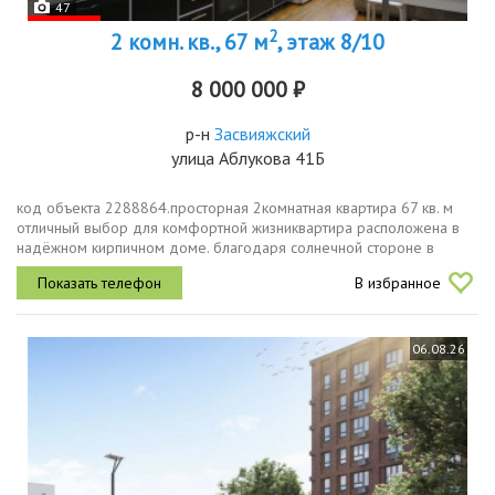
47
2
2 комн. кв., 67 м
, этаж 8/10
8 000 000 ₽
р-н
Засвияжский
улица Аблукова 41Б
код объекта 2288864.просторная 2комнатная квартира 67 кв. м
отличный выбор для комфортной жизниквартира расположена в
надёжном кирпичном доме. благодаря солнечной стороне в
комнатах всегда светло и уютно идеально для тех, кто ценит
В избранное
естественное...
06.08.26