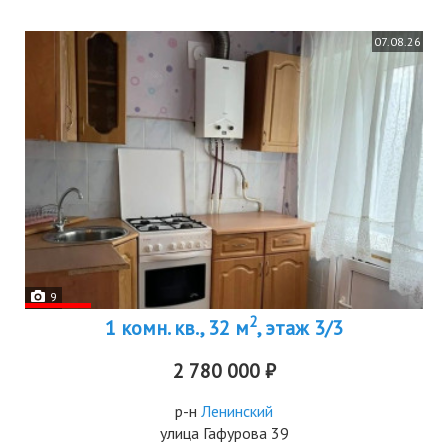
07.08.26
9
2
1 комн. кв., 32 м
, этаж 3/3
2 780 000 ₽
р-н
Ленинский
улица Гафурова 39