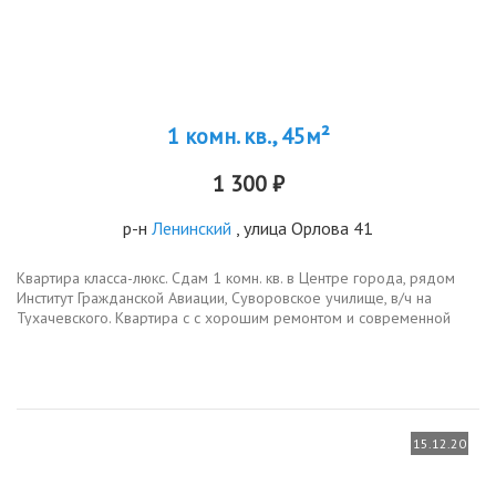
1 комн. кв., 45м²
1 300 ₽
р-н
Ленинский
, улица Орлова 41
Квартира класса-люкс. Сдам 1 комн. кв. в Центре города, рядом
Институт Гражданской Авиации, Суворовское училище, в/ч на
Тухачевского. Квартира с с хорошим ремонтом и современной
мебелью. Телевизор 120 каналов, интернет Wi-Fi, бытовая техника,
чистое...
15.12.20