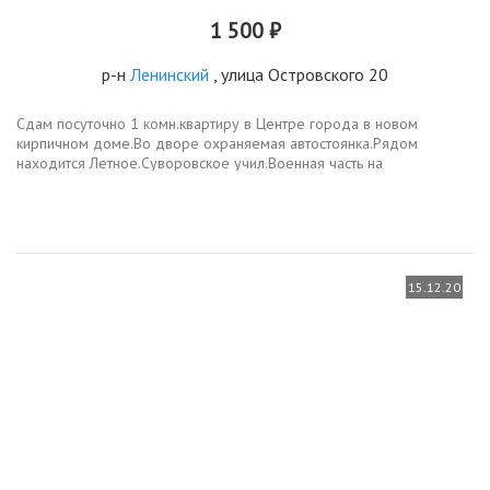
1 500 ₽
р-н
Ленинский
, улица Островского 20
Сдам посуточно 1 комн.квартиру в Центре города в новом
кирпичном доме.Во дворе охраняемая автостоянка.Рядом
находится Летное.Суворовское учил.Военная часть на
Тухачевского.УВД.Центробанк.ЦУМ.Торговые и развлекательные
центры.супермаркеты.кафе и...
15.12.20