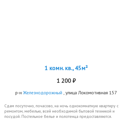
1 комн. кв., 45м²
1 200 ₽
р-н
Железнодорожный
, улица Локомотивная 157
Сдам посуточно, почасово, на ночь однокомнатную квартиру с
ремонтом, мебелью, всей необходимой бытовой техникой и
посудой. Постельное белье и полотенца предоставляются.
Удобная парковка с видеонаблюдением, консьержка. Возможна
аренда на длительный...