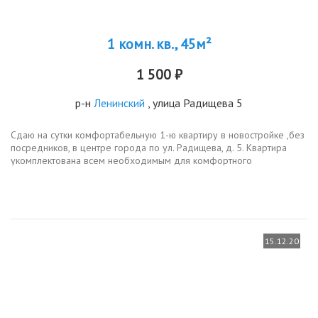
1 комн. кв., 45м²
1 500 ₽
р-н
Ленинский
, улица Радищева 5
Сдаю на сутки комфортабельную 1-ю квартиру в новостройке ,без
посредников, в центре города по ул. Радищева, д. 5. Квартира
укомплектована всем необходимым для комфортного
проживания: Кодиционер, интернет WI-FI, TV, СВЧ-печь,
холодильник, стиральная...
15.12.20