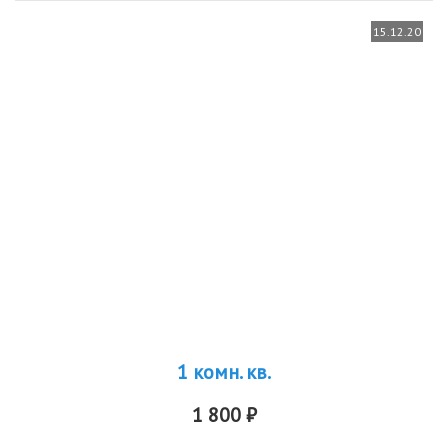
15.12.20
1 комн. кв.
1 800 ₽