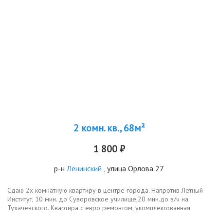
2 комн. кв., 68м²
1 800 ₽
р-н
Ленинский
, улица Орлова 27
Сдаю 2х комнатную квартиру в центре города. Напротив Летный
Институт, 10 мин. до Суворовское училище,20 мин.до в/ч на
Тухачевского. Квартира с евро ремонтом, укомплектованная
современной мебелью и всей бытовой техникой,Wi-Fi, 2 ЖК