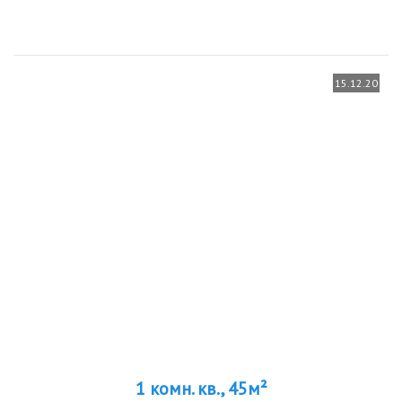
телевизора 120...
15.12.20
1 комн. кв., 45м²