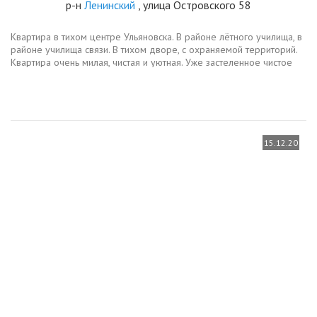
р-н
Ленинский
, улица Островского 58
Квартира в тихом центре Ульяновска. В районе лётного училища, в
районе училища связи. В тихом дворе, с охраняемой территорий.
Квартира очень милая, чистая и уютная. Уже застеленное чистое
постельное белье на двухспальный кровати. Чистые полотенца в...
15.12.20