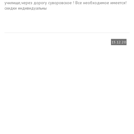
училище,через дорогу суворовское ! Все необходимое имеется!
скидки индивидуальны
15.12.20