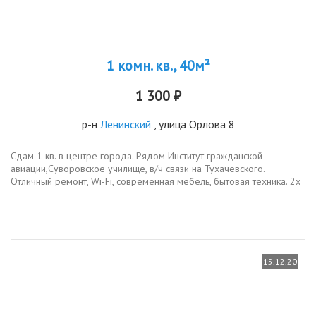
1 комн. кв., 40м²
1 300 ₽
р-н
Ленинский
, улица Орлова 8
Сдам 1 кв. в центре города. Рядом Институт гражданской
авиации,Суворовское училище, в/ч связи на Тухачевского.
Отличный ремонт, Wi-Fi, современная мебель, бытовая техника. 2х
спальная кровать с матрасом ASKONA, 2х спальный диван, кресло-
кровать....
15.12.20