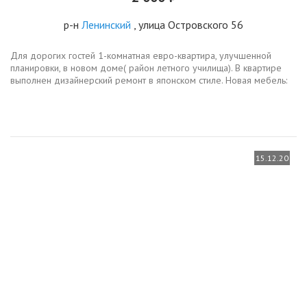
р-н
Ленинский
, улица Островского 56
Для дорогих гостей 1-комнатная евро-квартира, улучшенной
планировки, в новом доме( район летного училища). В квартире
выполнен дизайнерский ремонт в японском стиле. Новая мебель:
угловой диван,2-х спальная кровать,прикроватные тумбочки,
журнальный...
15.12.20