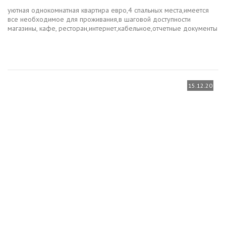
уютная однокомнатная квартира евро,4 спальных места,имеется
все необходимое для проживания,в шаговой доступности
магазины, кафе, ресторан,интернет,кабельное,отчетные документы
15.12.20