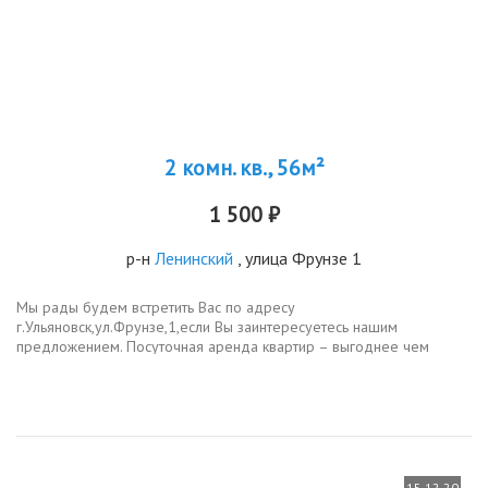
2 комн. кв., 56м²
1 500 ₽
р-н
Ленинский
, улица Фрунзе 1
Мы рады будем встретить Вас по адресу
г.Ульяновск,ул.Фрунзе,1,если Вы заинтересуетесь нашим
предложением. Посуточная аренда квартир – выгоднее чем
бронирование номеров в гостинице. За комфортабельную
двухкомнатную квартиру с охраняемой парковкой,...
15.12.20