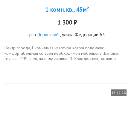
1 комн. кв., 45м²
1 300 ₽
р-н
Ленинский
, улица Федерации 63
Центр города,1 комнатная квартира класса полу люкс,
комфортабельная со всей необходимой мебелью. 2 .Бытовая
техника: СВЧ, фен, на полу ламинат 3. Холодильник, эл. плита,
чайник, посуда, 4. ТВ плазменный, утюг с гладильной доской, 5.
Хороший евро...
15.12.20