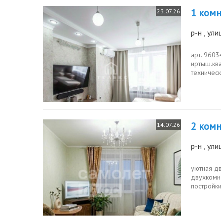
1 комн.
23.07.26
р-н
, ул
арт. 9603
иртыш.кв
техническ
светло.на
2 комн.
14.07.26
р-н
, ул
уютная дв
двухкомн
постройки
что...