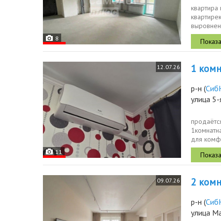
квартира
квартире
выровнен
воплотить
8
1 комн.
12.07.26
р-н
(
Сиб
улица 5-
продаётся
1комнатн
для комфо
заселению
11
2 комн.
09.07.26
р-н
(
Сиб
улица М