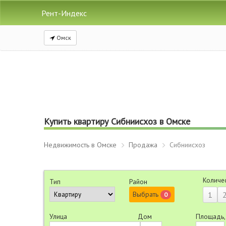
Рент-Индекс
Омск
Купить квартиру Сибниисхоз в Омске
Недвижимость в Омске
Продажа
Сибниисхоз
Количе
Тип
Район
Выбрать
1
0
Улица
Дом
Площадь,