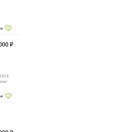
ы
ое
000 ₽
 2026
дома
ое