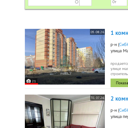
1 комн.
05.08.26
р-н
(
Сиб
улица М
продаетс
улице мал
строитель
общая пло
21
2 комн.
31.07.26
р-н
(
Сиб
улица пе