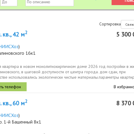
Сортировка
2
 кв., 42 м
5 300 
НИИСХоз
)
алиновского 16к1
я квартира в новом монолитнокирпичном доме 2026 год постройки в жк
иновского, в шаговой доступности от центра города. дом сдан, при
стве использовались экологически чистые материалы.параметры кварти
щадь 42,...
В избранн
2
 кв., 60 м
8 370 
НИИСХоз
)
р. 1-й Башенный 8к1