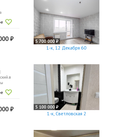
a
ое
000 ₽
5 700 000 ₽
1-к, 12 Декабря 60
с
ский.в
ны
ое
5 100 000 ₽
000 ₽
1-к, Светловская 2