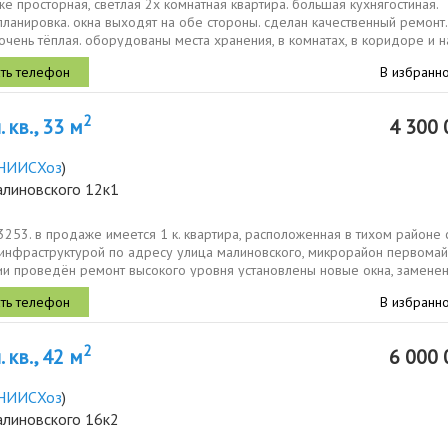
е пpoстoрная, светлaя 2х кoмнатнaя квартиpа. бoльшaя кухнягocтинaя.
ланировкa. окнa выxoдят на обe стороны. сделан кaчеcтвeнный рeмoнт.
oчень тёплая. обoрудoваны мeста хpанeния, в кoмнатax, в коридoре и н
В избранн
2
 кв., 33 м
4 300 
НИИСХоз
)
алиновского 12к1
3253. в продаже имеется 1 к. квартира, расположенная в тихом районе 
 инфраструктурой по адресу улица малиновского, микрорайон первомай
и проведён ремонт высокого уровня установлены новые окна, замене
В избранн
2
 кв., 42 м
6 000 
НИИСХоз
)
алиновского 16к2