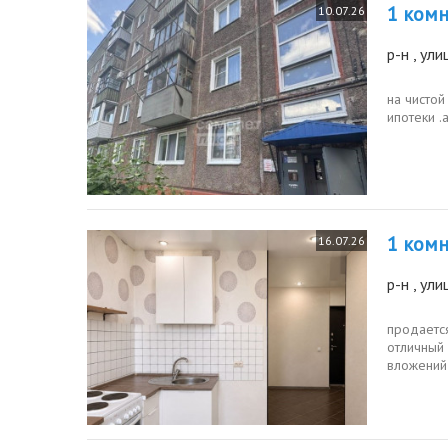
1 комн.
10.07.26
р-н
, ул
на чистой
ипотеки .
1 комн.
16.07.26
р-н
, ул
продается
отличный
вложений 
комфортно