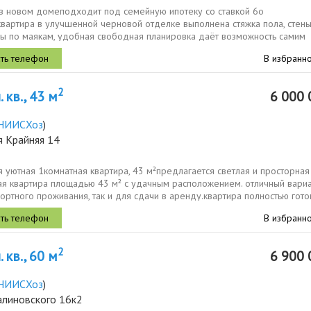
 в новом домеподходит под семейную ипотеку со ставкой 6о
квартира в улучшенной черновой отделке выполнена стяжка пола, стен
ы по маякам, удобная свободная планировка даёт возможность самим
 свой дизайнпроект....
В избранн
2
 кв., 43 м
6 000 
НИИСХоз
)
я Крайняя 14
 уютная 1комнатная квартира, 43 м²предлагается светлая и просторная
ая квартира площадью 43 м² с удачным расположением. отличный вариа
ртного проживания, так и для сдачи в аренду.квартира полностью гото
...
В избранн
2
 кв., 60 м
6 900 
НИИСХоз
)
алиновского 16к2