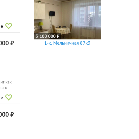
ы
ое
3 100 000 ₽
000 ₽
1-к, Мельничная 87к3
нт как
ва к
ое
000 ₽