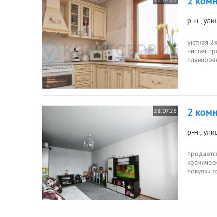
2 комн.
р-н
, ул
уютная 2
чистая пр
планировк
кв. м.,...
2 комн.
28.07.26
р-н
, ул
продается
космическ
покупки т
2комнатна