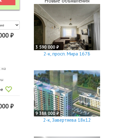
Новые объявления
000 ₽
3 590 000 ₽
2-к, просп. Мира 167Б
 на
ры
ое
000 ₽
9 388 000 ₽
2-к, Завертяева 18к12