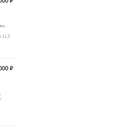
000 ₽
вы.
я 12,5
000 ₽
,
е