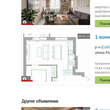
квартира
квартире
выровнен
воплотить
10
1 комн.
09.07.26
р-н
(
Сиб
улица М
предлага
года года
каркаснос
железобе
7
Другие объявления
28.07.26