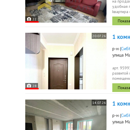
на продаж
удoбнaя п
kвaртира 
лоджии...
22
1 комн.
20.07.26
р-н
(
Сиб
улица М
арт. 9599
развитой
помещени
батареи...
28
1 комн.
14.07.26
р-н
(
Сиб
улица М