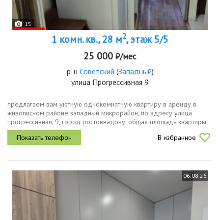
15
2
1 комн. кв., 28 м
, этаж 5/5
25 000
₽/мес
р-н
Советский
(
Западный
)
улица Прогрессивная 9
предлагаем вам уютную однокомнатную квартиру в аренду в
живописном районе западный микрорайон, по адресу улица
прогрессивная, 9, город ростовнадону. общая площадь квартиры
составляет 28,7 кв. м, расположена она на 5м этаже 5этажного
В избранное
кирпичного дома...
06.08.26