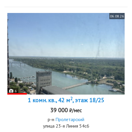
06.08.26
6
2
1 комн. кв., 42 м
, этаж 18/25
39 000
₽/мес
р-н
Пролетарский
улица 23-я Линия 54с6