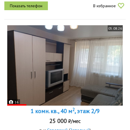
есть вся необходимая мебель. техника холодильник,
В избранное
стир.машина,...
05.08.26
16
2
1 комн. кв., 40 м
, этаж 2/9
25 000
₽/мес