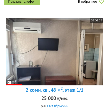
В избранное
а...
06.08.26
7
2
2 комн. кв., 48 м
, этаж 1/1
25 000
₽/мес
р-н
Октябрьский