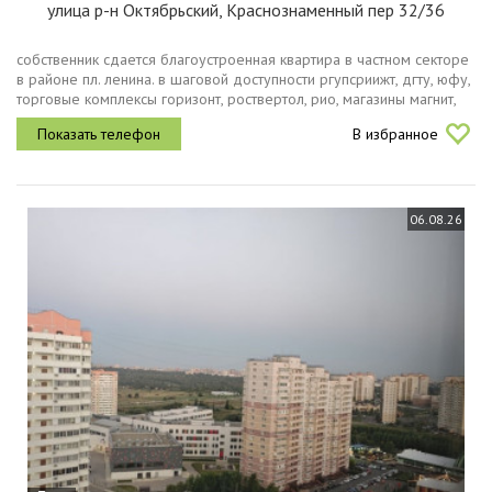
улица р-н Октябрьский, Краснознаменный пер 32/36
собственник сдается благоустроенная квартира в частном секторе
в районе пл. ленина. в шаговой доступности ргупсриижт, дгту, юфу,
торговые комплексы горизонт, роствертол, рио, магазины магнит,
пятерочка, поликлиника, две гимназии, прекрасный парк с...
В избранное
06.08.26