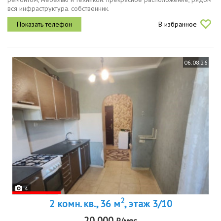
вся инфраструктура. собственник.
В избранное
06.08.26
4
2
2 комн. кв., 36 м
, этаж 3/10
20 000
₽/мес