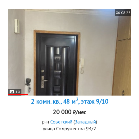
06.08.26
10
2
2 комн. кв., 48 м
, этаж 9/10
20 000
₽/мес
р-н
Советский
(
Западный
)
улица Содружества 94/2