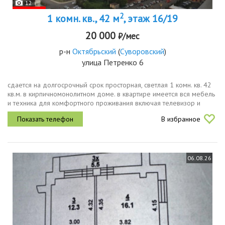
12
2
1 комн. кв., 42 м
, этаж 16/19
20 000
₽/мес
р-н
Октябрьский
(
Суворовский
)
улица Петренко 6
сдается на долгосрочный срок просторная, светлая 1 комн. кв. 42
кв.м. в кирпичномонолитном доме. в квартире имеется вся мебель
и техника для комфортного проживания включая телевизор и
диванчик на кухне доп спальное место, посудомоечную машину,...
В избранное
06.08.26