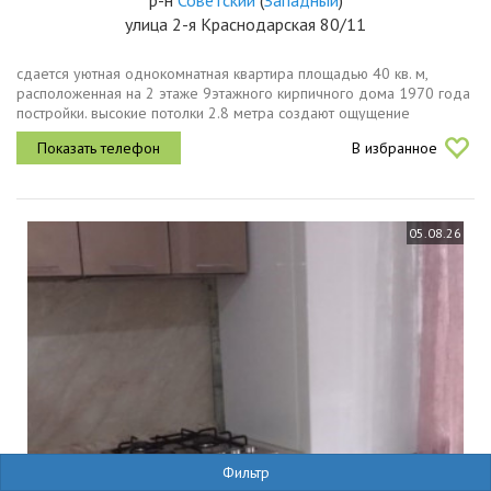
р-н
Советский
(
Западный
)
улица 2-я Краснодарская 80/11
сдается уютная однокомнатная квартира площадью 40 кв. м,
расположенная на 2 этаже 9этажного кирпичного дома 1970 года
постройки. высокие потолки 2.8 метра создают ощущение
простора. окна квартиры выходят во двор, что обеспечивает
В избранное
тишину и...
05.08.26
Фильтр