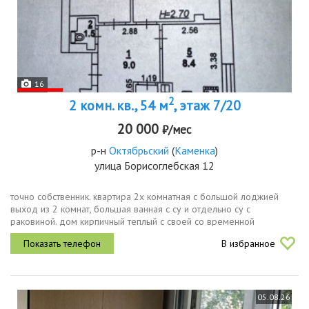
16
2
2 комн. кв., 54 м
, этаж 7/20
20 000
₽/мес
р-н
Октябрьский
(
Каменка
)
улица Борисоглебская 12
точно собственник. квартира 2х комнатная с большой лоджией
выход из 2 комнат, большая ванная с су и отдельно су с
раковиной. дом кирпичный теплый с своей со временной
котельной. рядом школа, 2 детских сада, остановка, поликлиники,
В избранное
для детей...
05.08.26