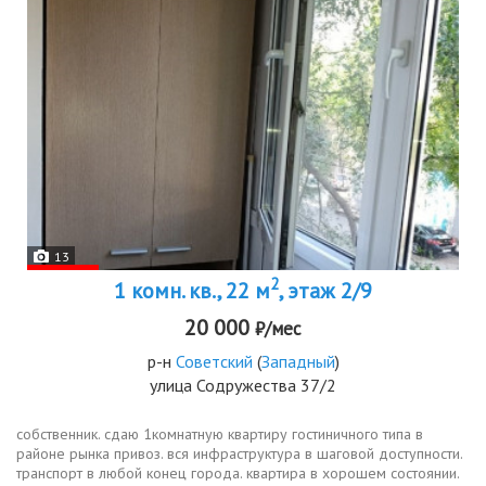
13
2
1 комн. кв., 22 м
, этаж 2/9
20 000
₽/мес
р-н
Советский
(
Западный
)
улица Содружества 37/2
собственник. сдаю 1комнатную квартиру гостиничного типа в
районе рынка привоз. вся инфраструктура в шаговой доступности.
транспорт в любой конец города. квартира в хорошем состоянии.