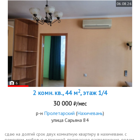
06.08.26
6
2
2 комн. кв., 44 м
, этаж 1/4
30 000
₽/мес
р-н
Пролетарский
(
Нахичевань
)
улица Сарьяна 84
сдаю на долгий срок двух комнатную квартиру в нахичевани. с
ремонтом, мебелью и техникой. прекрасное расположение, рядом