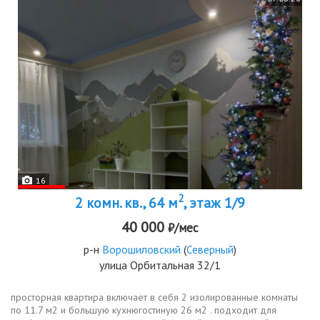
16
2
2 комн. кв., 64 м
, этаж 1/9
40 000
₽/мес
р-н
Ворошиловский
(
Северный
)
улица Орбитальная 32/1
просторная квартира включает в себя 2 изолированные комнаты
по 11.7 м2 и большую кухнюгостиную 26 м2 . подходит для