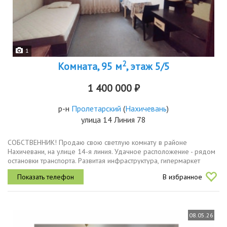
1
2
Комната, 95 м
, этаж 5/5
1 400 000 ₽
р-н
Пролетарский
(
Нахичевань
)
улица 14 Линия 78
СОБСТВЕННИК! Продаю свою светлую комнату в районе
Нахичевани, на улице 14-я линия. Удачное расположение - рядом
остановки транспорта. Развитая инфраструктура, гипермаркет
"Лента", парк Островского, стадион, "Перекресток", "Бум", "Чижик",
В избранное
"Пятерочка...
08.05.26