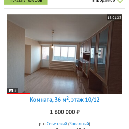
В избранное
13.01.23
5
2
Комната, 36 м
, этаж 10/12
1 600 000 ₽
р-н
Советский
(
Западный
)