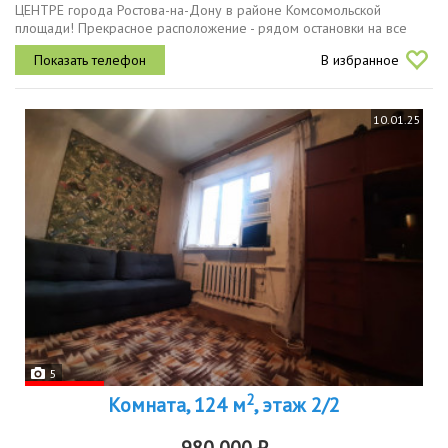
ЦЕНТРЕ города Ростова-на-Дону в районе Комсомольской
площади! Прекрасное расположение - рядом остановки на все
направления города, Гимназия №51, Школа Олимпийского Резерва,
В избранное
НИИАП, Комсомольский...
10.01.25
5
2
Комната, 124 м
, этаж 2/2