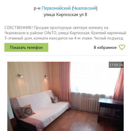
р-н
Первомайский
(
Чкаловский
)
улица Киргизская ул 8
СОБСТВЕННИК! Продаю просторную светлую комнату на
Чкаловском в районе СИиТО, улица Киргизская. Крепкий кирпичный
5-этажный дом, комната находится на 4-м этаже. Чистый подъезд.
Дом прошел кап ремонт. Общая площадь комнаты - 12 кв.м....
В избранное
27.03.26