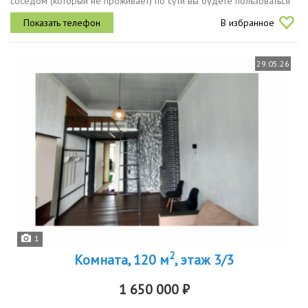
соседом (который не проживает) по сути вы будете пользоваться
всей квартирой. В комнате 2 огромных окна и из нее легко можно
В избранное
сделать 2...
29.05.26
1
2
Комната, 120 м
, этаж 3/3
1 650 000 ₽