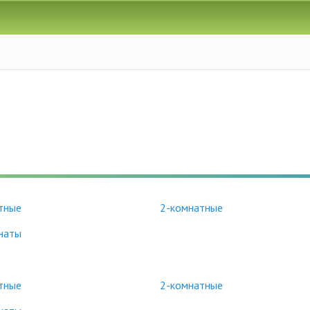
тные
2-комнатные
наты
тные
2-комнатные